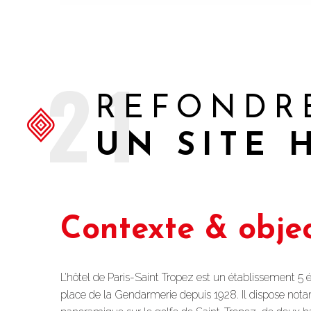
21
REFONDR
UN SITE 
Contexte & objec
L’hôtel de Paris-Saint Tropez est un établissement 5 é
place de la Gendarmerie depuis 1928. Il dispose no