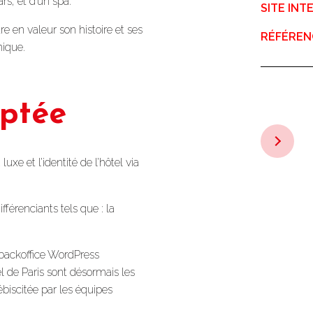
s, et d’un spa.
SITE IN
re en valeur son histoire et ses
RÉFÉREN
nique.
optée
xe et l’identité de l’hôtel via
férenciants tels que : la
backoffice WordPress
l de Paris sont désormais les
ébiscitée par les équipes