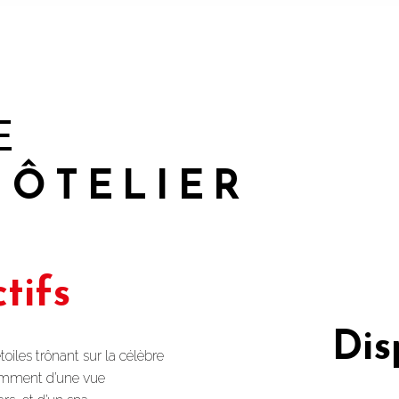
E
HÔTELIER
tifs
Dis
toiles trônant sur la célèbre
tamment d’une vue