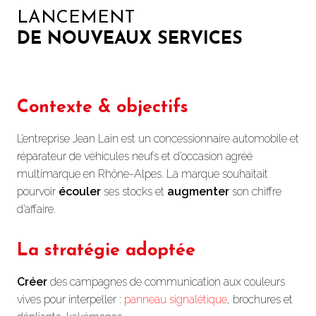
LANCEMENT
DE NOUVEAUX SERVICES
Contexte & objectifs
L’entreprise Jean Lain est un concessionnaire automobile et
réparateur de véhicules neufs et d’occasion agréé
multimarque en Rhône-Alpes. La marque souhaitait
pourvoir
écouler
ses stocks et
augmenter
son chiffre
d’affaire.
La stratégie adoptée
Créer
des campagnes de communication aux couleurs
vives pour interpeller :
panneau signalétique
, brochures et