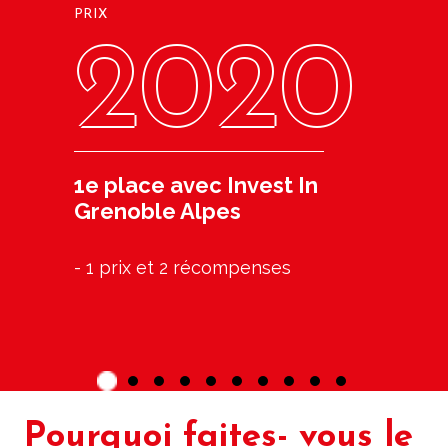
PRIX
2020
PR
1e place avec Invest In
Grenoble Alpes
- 1 prix et 2 récompenses
EN
Pourquoi faites- vous le