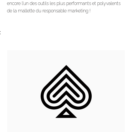
encore l’un des outils les plus performants et polyvalents
de la mallette du responsable marketing !
;