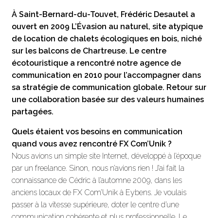
À Saint-Bernard-du-Touvet, Frédéric Desautel a
ouvert en 2009 L’Évasion au naturel, site atypique
de location de chalets écologiques en bois, niché
sur les balcons de Chartreuse. Le centre
écotouristique a rencontré notre agence de
communication en 2010 pour l’accompagner dans
sa stratégie de communication globale. Retour sur
une collaboration basée sur des valeurs humaines
partagées.
Quels étaient vos besoins en communication
quand vous avez rencontré FX Com’Unik ?
Nous avions un simple site Internet, développé à l’époque
par un freelance. Sinon, nous n’avions rien ! J’ai fait la
connaissance de Cédric à l’automne 2009, dans les
anciens locaux de FX Com’Unik à Eybens. Je voulais
passer à la vitesse supérieure, doter le centre d’une
communication cohérente et plus professionnelle. Le