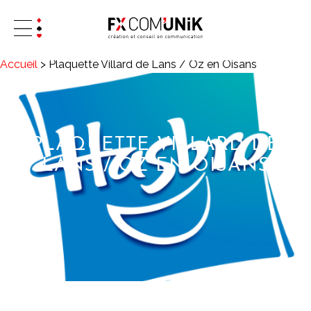
Accueil
>
Plaquette Villard de Lans / Oz en Oisans
PLAQUETTE VILLARD DE
LANS / OZ EN OISANS