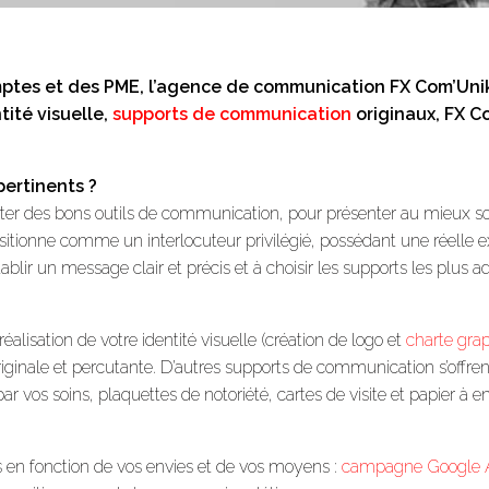
mptes et des PME, l’agence de communication FX Com’Unik
ntité visuelle,
supports de communication
originaux, FX C
pertinents ?
er des bons outils de communication, pour présenter au mieux son a
ionne comme un interlocuteur privilégié, possédant une réelle ex
tablir un message clair et précis et à choisir les supports les plus 
isation de votre identité visuelle (création de logo et
charte gra
originale et percutante. D’autres supports de communication s’offre
 par vos soins, plaquettes de notoriété, cartes de visite et papier à 
ls en fonction de vos envies et de vos moyens :
campagne Google 