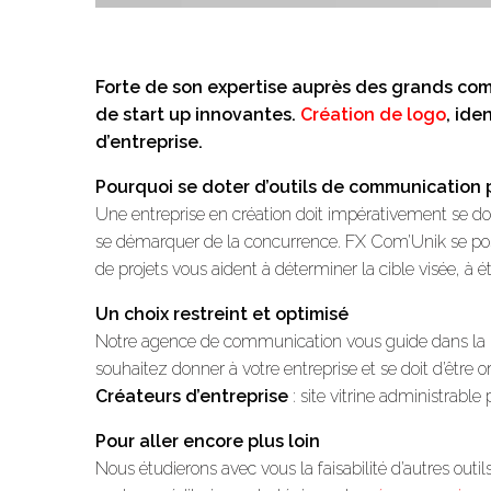
Forte de son expertise auprès des grands co
de start up innovantes.
Création de logo
, ide
d’entreprise.
Pourquoi se doter d’outils de communication 
Une entreprise en création doit impérativement se dot
se démarquer de la concurrence. FX Com’Unik se posit
de projets vous aident à déterminer la cible visée, à é
Un choix restreint et optimisé
Notre agence de communication vous guide dans la réal
souhaitez donner à votre entreprise et se doit d’être 
Créateurs d’entreprise
: site vitrine administrable
Pour aller encore plus loin
Nous étudierons avec vous la faisabilité d’autres outi