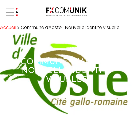
Accueil
>
Commune d’Aoste : Nouvelle identité visuelle
COMMUNE D’AOSTE :
NOUVELLE IDENTITÉ
VISUELLE