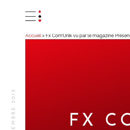
Accueil
>
Fx Com’Unik vu par le magazine Prése
FX C