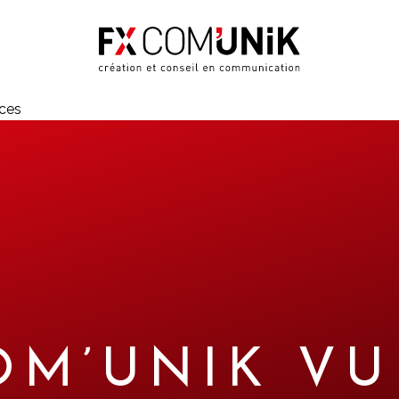
nces
OM’UNIK VU