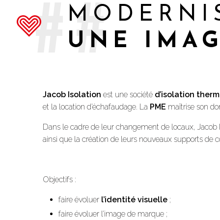
##
MODERNI
UNE IMA
Jacob Isolation
est une société
d’isolation ther
et la location d’échafaudage. La
PME
maîtrise son d
Dans le cadre de leur changement de locaux, Jacob Isol
ainsi que la création de leurs nouveaux supports d
Objectifs :
faire évoluer
l’identité visuelle
;
faire évoluer l’image de marque ;