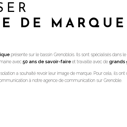
SER
GE DE MARQUE
mique
présente sur le bassin Grenoblois. Ils sont spécialisés dans le
omaine avec
50 ans de savoir-faire
et travaille avec de
grands 
ation a souhaité revoir leur image de marque. Pour cela, ils ont co
e communication à notre agence de communication sur Grenoble.