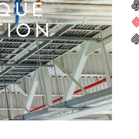
RQUE
TION