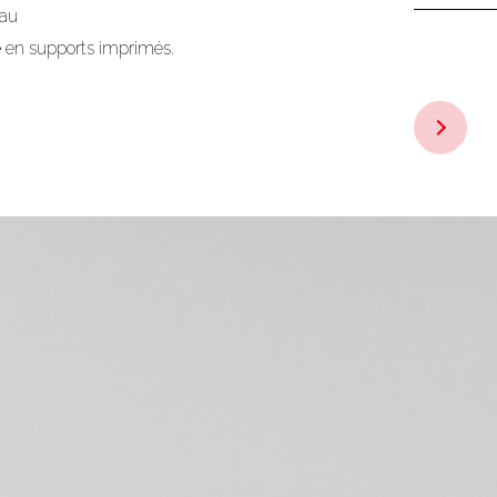
yau
e
en supports imprimés.