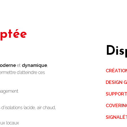
optée
Dis
oderne
et
dynamique
,
CRÉATION
ermettre d’atteindre ces
DESIGN 
nagement
SUPPORTS
COVERIN
d’isolations (acide, air chaud,
SIGNALÉ
aux locaux