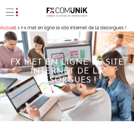
Accueil
>
Fx met en ligne le site Internet de la Besorgues !
FX MET EN LIGNE LE SITE
INTERNET DE LA
BESORGUES !