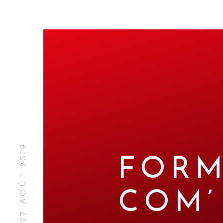
MARDI 27 AOÛT 2019
FORM
COM’