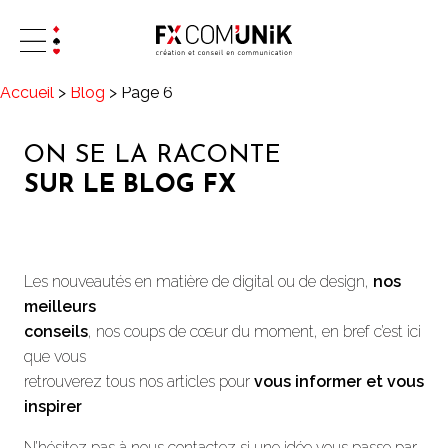
Accueil
>
Blog
>
Page 6
ON SE LA RACONTE
SUR LE BLOG FX
Les nouveautés en matière de digital ou de design,
nos
meilleurs
conseils
, nos coups de cœur du moment, en bref c’est ici
que vous
retrouverez tous nos articles pour
vous informer et vous
inspirer
N’hésitez pas à nous contactez si une idée vous passe par