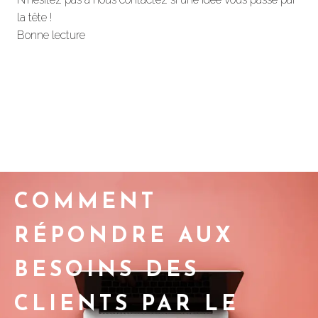
la tête !
Bonne lecture
COMMENT
RÉPONDRE AUX
BESOINS DES
CLIENTS PAR LE