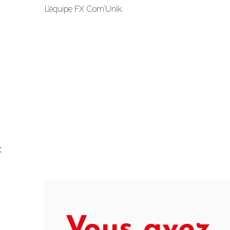
L’équipe FX Com’Unik.
;