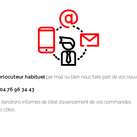
rlocuteur habituel
par mail ou bien nous faire part de vos no
04 76 96 34 43
.
ous tiendrons informés de l’état d’avancement de vos commandes.
os côtés.